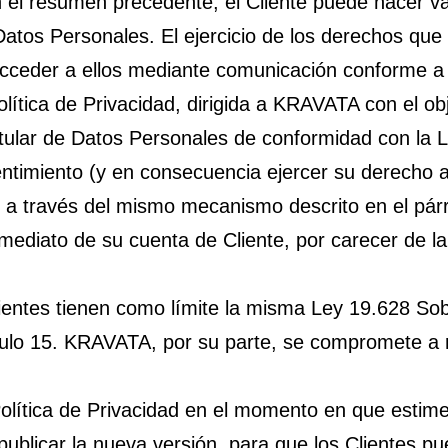
n el resumen precedente, el Cliente puede hacer va
Datos Personales. El ejercicio de los derechos que 
 acceder a ellos mediante comunicación conforme a 
ca de Privacidad, dirigida a KRAVATA con el obje
itular de Datos Personales de conformidad con la L
entimiento (y en consecuencia ejercer su derecho a 
 a través del mismo mecanismo descrito en el párr
nmediato de su cuenta de Cliente, por carecer de 
ientes tienen como límite la misma Ley 19.628 Sob
ículo 15. KRAVATA, por su parte, se compromete a r
lítica de Privacidad en el momento en que estime
publicar la nueva versión, para que los Clientes pu