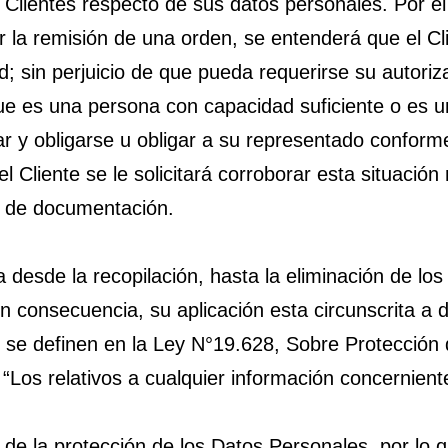
Clientes respecto de sus datos personales. Por el
ir la remisión de una orden, se entenderá que el C
ad; sin perjuicio de que pueda requerirse su autori
que es una persona con capacidad suficiente o es 
r y obligarse u obligar a su representado conforme
el Cliente se le solicitará corroborar esta situació
es de documentación.
a desde la recopilación, hasta la eliminación de lo
 consecuencia, su aplicación esta circunscrita a
se definen en la Ley N°19.628, Sobre Protección de
: “Los relativos a cualquier información concernien
e la protección de los Datos Personales, por lo q